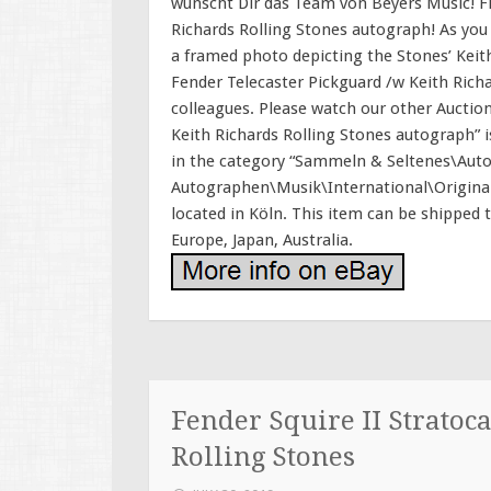
wünscht Dir das Team von Beyers Music! F
Richards Rolling Stones autograph! As you 
a framed photo depicting the Stones’ Keith
Fender Telecaster Pickguard /w Keith Rich
colleagues. Please watch our other Auctio
Keith Richards Rolling Stones autograph” is
in the category “Sammeln & Seltenes\Au
Autographen\Musik\International\Original, u
located in Köln. This item can be shipped t
Europe, Japan, Australia.
Fender Squire II Stratoc
Rolling Stones