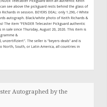
ENDER Telecaster Pickguard with an authentic Keith
can see above the pickguard rests behind the glass of
 Richards in session. BEYERS DEAL: only 1.290,-! White
ards autograph. Black/white photo of Keith Richards &
ns! The item “FENDER Telecaster Pickguard authentic
 in sale since Thursday, August 20, 2020. This item is
togramme &
nzertifiziert”. The seller is “beyers-deals” and is
o North, South, or Latin America, all countries in
aster Autographed by the