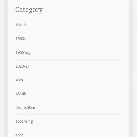
Category
16×12
1960s
1965'big
2020-21
45th
48×48
58cmx50cm
according
acdc