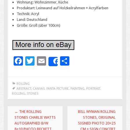
Wohnung: Wohnzimmer, Küche
Produktart: Leinwand auf Holzkeilrahmen + Acrylfarben
Technik: Acryl
Land: Deutschland
Größe: Groß (über 100cm)
F
T
E
S
Share
ac
wi
m
h
e
tt
ai
ar
ROLLING
b
er
l
e
ABSTRACT
,
CANVAS
,
FANTA-PICTURE
,
PAINTING
,
PORTRAIT
,
ROLLING
,
STONES
o
o
Post navigation
←
THE ROLLING
BILL WYMAN ROLLING
k
STONES CHARLIE WATTS
STONES, ORIGINAL
AUTOGRAPHED B/W
SIGNED PHOTO 20×25
8×10 PHOTO BECKETT
CM + SIGN CONCERT