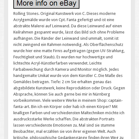
Rolling Stones. Original Kunstwerk von C. Dieses moderne
Acrylgemälde wurde von Cpt. Fanta gefertigt und ist eine
abstrakte Malerei auf Leinwand. Da diese Leinwand auf einen
Keilrahmen gespannt wurde, lässt das Bild sich ohne Probleme
aufhängen. Die Ränder der Leinwand sind ummalt, somit ist
nicht zwingend ein Rahmen notwendig. Als Oberflächenschutz
wurde hier eine matte Firnis aufgetragen (gegen UV-Strahlung,
Feuchtigkeit und Staub). Es wurden nur hochwertige und
lichtechte Acryl-Künstlerfarben verwendet. Leichte
Farbabweichung durch Kamera und Monitor möglich. Jedes
handgemalte Unikat wurde von dem Künstler C. Die Maße des
Gemäldes betragen. Tiefe: 2 cm Sie erhalten genau das
abgebildete Kunstwerk, keine Reproduktion oder Druck. Gegen
Absprache, können Sie auch gerne bei mir in Nürnberg
vorbeikommen. Viele weitere Werke in meinem Shop: captain-
fanta-art. Bin ich ein Körper oder hab ich einen Körper? Mit
knalligen Farben und verschiedensten Maltechniken möchte ich
ausdrucksstarke Werke schaffen. Die abstrakten Portraits
lassen verschiedenste Emotionen zu. Mal sind sie stumme
Beobachter, mal erzählen sie von ihrer eigenen Welt. Auch
kritische, philosophische Gedankengänge finden ihren Weg zu