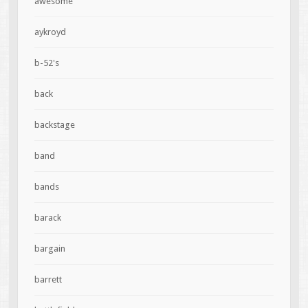
awesome
aykroyd
b-52's
back
backstage
band
bands
barack
bargain
barrett